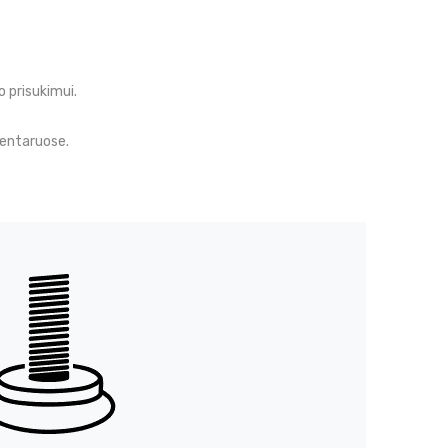
 prisukimui.
mentaruose.