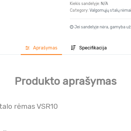
Kiekis sandelyje:
N/A
Category:
Valgomųjų stalų rėma
Jei sandelyje nėra, gamyba už
Aprašyma
s
Specifikacija
Produkto aprašymas
Stalo rėmas VSR10