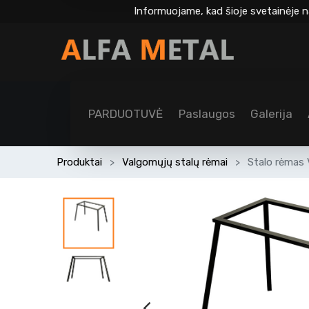
Informuojame, kad šioje svetainėje n
PARDUOTUVĖ
Paslaugos
Galerija
Produktai
Valgomųjų stalų rėmai
Stalo rėmas