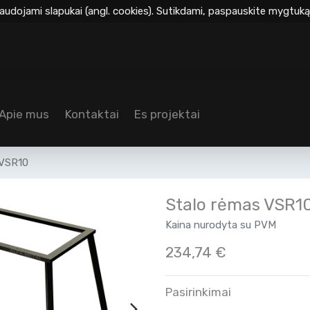
audojami slapukai (angl. cookies). Sutikdami, paspauskite mygtuką 
Apie mus
Kontaktai
Es projektai
 VSR10
Stalo rėmas VSR1
Kaina nurodyta su PVM
234,74
€
Pasirinkimai