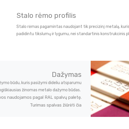
Stalo rėmo profilis
Stalo rėmas pagamintas naudojant tik precizinį metalą, kuri
padidintu tikslumų ir lygumu, nei standartinis konstrukcinis p
Dažymas
žymo būdu, kuris pasižymi dideliu atsparumu
ekologiškiausias žinomas metalo dažymo būdas.
vos naudojamos pagal RAL spalvų paletę.
Turimas spalvas žiūrėti čia