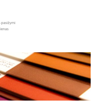
s pasižymi
lienas