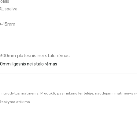
filis
AL spalva
 0-15mm
00mm platesnis nei stalo rėmas
m ilgesnis nei stalo rėmas
i nurodytus matmenis. Produktų pasirinkimo lentelėje, naudojami matmenys nėra
užsakymo atlikimo.