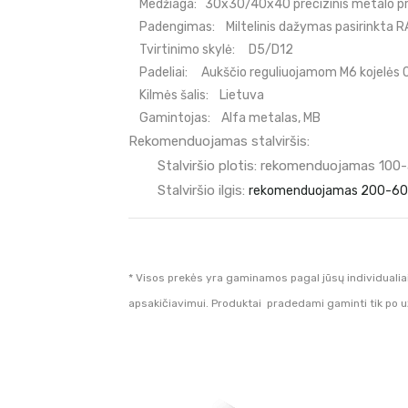
Medžiaga:
30x30/40x40 precizinis metalo pro
Padengimas:
Miltelinis dažymas pasirinkta R
Tvirtinimo skylė:
D5/D12
Padeliai:
Aukščio reguliuojamom M6 kojelės
Kilmės šalis:
Lietuva
Gamintojas:
Alfa metalas, MB
Rekomenduojamas stalviršis:
Stalviršio plotis:
rekomenduojamas 100-3
Stalviršio ilgis:
rekomenduojamas 200-600m
* Visos prekės yra gaminamos pagal jūsų individualia
apsakičiavimui. Produktai pradedami gaminti tik po 