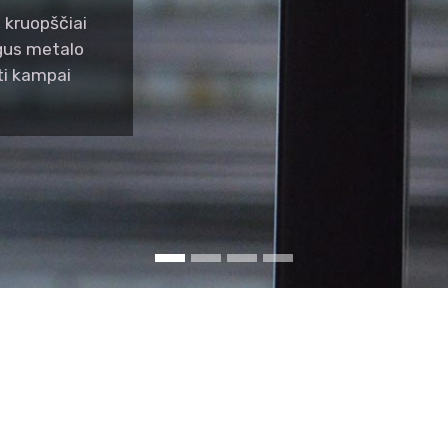
 kruopščiai
ygus metalo
ti kampai