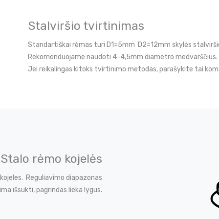
Stalviršio tvirtinimas
Standartiškai rėmas turi D1=5mm D2=12mm skylės stalviršio
Rekomenduojame naudoti 4-4,5mm diametro medvarščius.
Jei reikalingas kitoks tvirtinimo metodas, parašykite tai ko
Stalo rėmo kojelės
 kojeles. Reguliavimo diapazonas
ima išsukti, pagrindas lieka lygus.