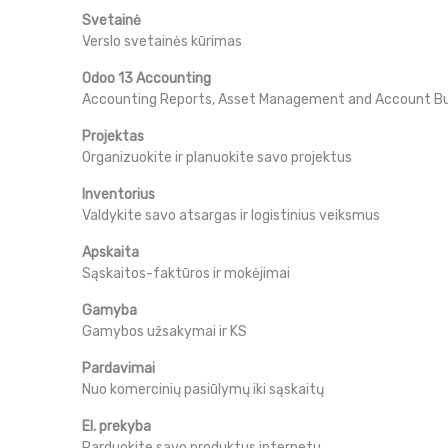
Svetainė
Verslo svetainės kūrimas
Odoo 13 Accounting
Accounting Reports, Asset Management and Account B
Projektas
Organizuokite ir planuokite savo projektus
Inventorius
Valdykite savo atsargas ir logistinius veiksmus
Apskaita
Sąskaitos-faktūros ir mokėjimai
Gamyba
Gamybos užsakymai ir KS
Pardavimai
Nuo komercinių pasiūlymų iki sąskaitų
El. prekyba
Parduokite savo produktus internetu