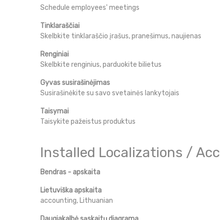
Schedule employees' meetings
Tinklaraščiai
Skelbkite tinklaraščio įrašus, pranešimus, naujienas
Renginiai
Skelbkite renginius, parduokite bilietus
Gyvas susirašinėjimas
Susirašinėkite su savo svetainės lankytojais
Taisymai
Taisykite pažeistus produktus
Installed Localizations / A
Bendras - apskaita
Lietuviška apskaita
accounting, Lithuanian
Daugiakalbė sąskaitų diagrama