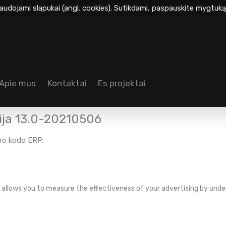
audojami slapukai (angl. cookies). Sutikdami, paspauskite mygtuką 
Apie mus
Kontaktai
Es projektai
sija 13.0-20210506
iro kodo ERP
.
at allows you to measure the effectiveness of your advertising by und