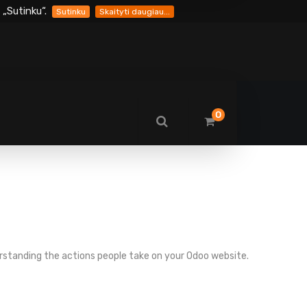
„Sutinku“.
Sutinku
Skaityti daugiau...
0
erstanding the actions people take on your Odoo website.